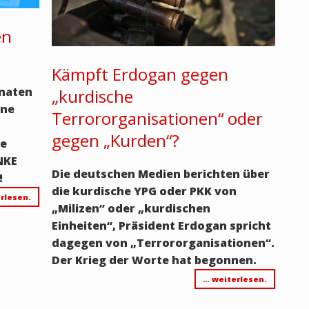
en
Kämpft Erdogan gegen
onaten
„kurdische
ine
Terrororganisationen“ oder
gegen „Kurden“?
re
NKE
Die deutschen Medien berichten über
!
die kurdische YPG oder PKK von
rlesen.
„Milizen“ oder „kurdischen
Einheiten“, Präsident Erdogan spricht
dagegen von „Terrororganisationen“.
Der Krieg der Worte hat begonnen.
… weiterlesen.