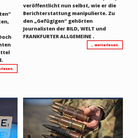
veröffentlicht nun selbst, wie er die
Berichterstattung manipulierte. Zu
uten“
den „Gefügigen“ gehörten
ten,
Journalisten der BILD, WELT und
FRANKFURTER ALLGEMEINE .
 Doch
nten
… weiterlesen.
ttel
d.
rlesen.