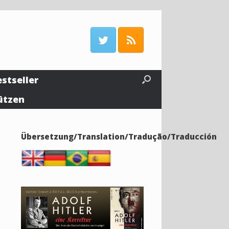
estseller
ützen
Übersetzung/Translation/Tradução/Traducción