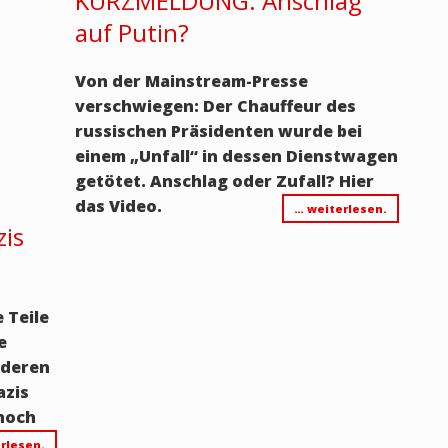
KURZMELDUNG: Anschlag
auf Putin?
Von der Mainstream-Presse
verschwiegen: Der Chauffeur des
russischen Präsidenten wurde bei
einem „Unfall“ in dessen Dienstwagen
getötet. Anschlag oder Zufall? Hier
das Video.
… weiterlesen.
zis
 Teile
e
 deren
azis
hoch
rlesen.