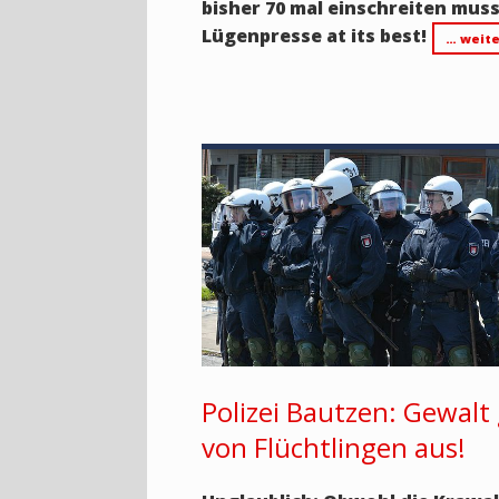
bisher 70 mal einschreiten muss
Lügenpresse at its best!
… weite
Polizei Bautzen: Gewalt
von Flüchtlingen aus!