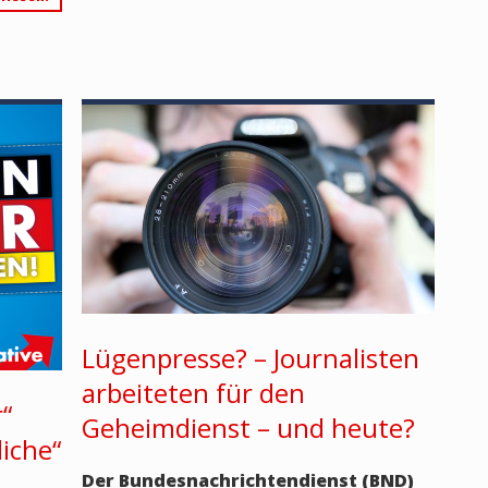
Lügenpresse? – Journalisten
arbeiteten für den
r“
Geheimdienst – und heute?
iche“
Der Bundesnachrichtendienst (BND)