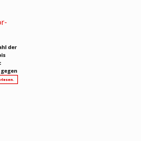
r-
ahl der
bis
:
 gegen
rlesen.