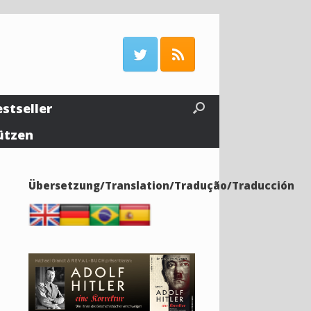
estseller
ützen
Übersetzung/Translation/Tradução/Traducción