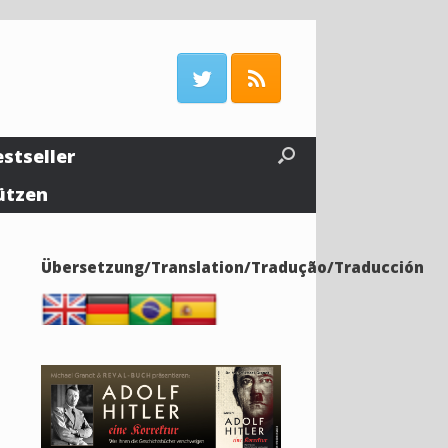
estseller
ützen
Übersetzung/Translation/Tradução/Traducción