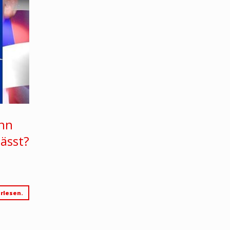
enn
ässt?
rlesen.