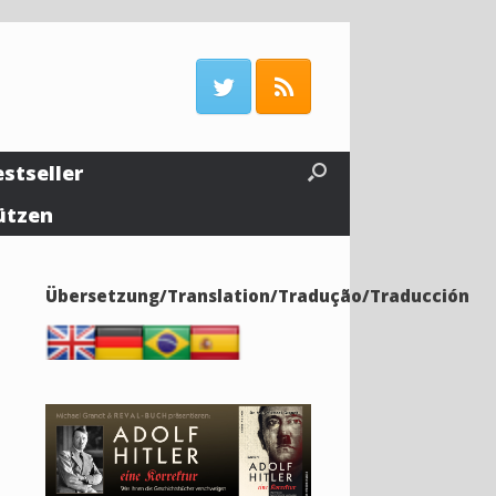
estseller
ützen
Übersetzung/Translation/Tradução/Traducción