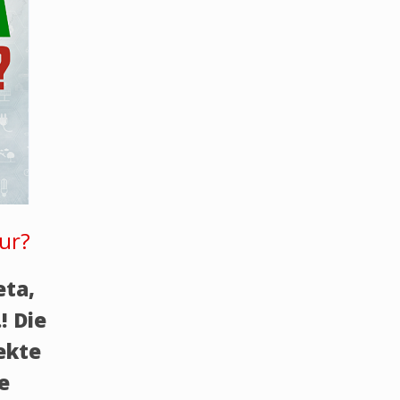
ur?
eta,
! Die
rekte
he