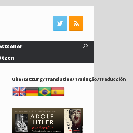
estseller
ützen
Übersetzung/Translation/Tradução/Traducción