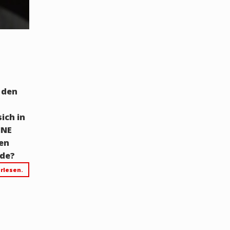
 den
ich in
INE
hen
rde?
rlesen.