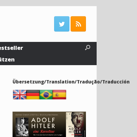
estseller
ützen
Übersetzung/Translation/Tradução/Traducción