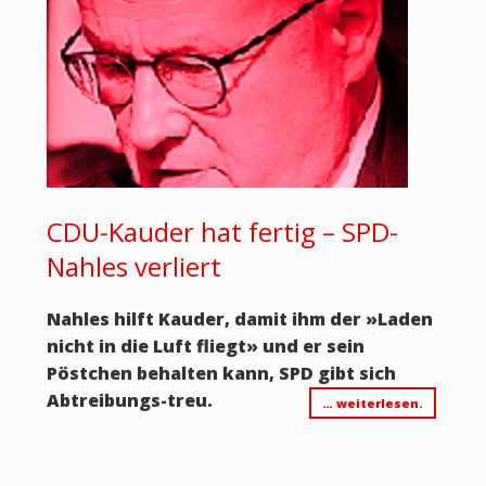
CDU-Kauder hat fertig – SPD-
Nahles verliert
Nahles hilft Kauder, damit ihm der
»
Laden
nicht in die Luft fliegt
»
und er sein
Pöstchen behalten kann, SPD gibt sich
Abtreibungs-treu.
… weiterlesen.