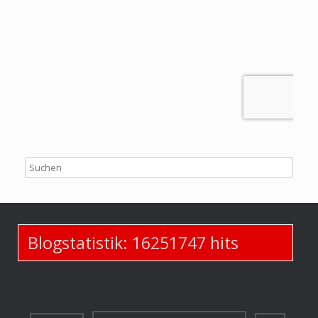
Blogstatistik:
16251747
hits