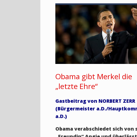
Obama gibt Merkel die
„letzte Ehre“
Gastbeitrag von NORBERT ZERR
(Bürgermeister a.D./Hauptkom
a.D.)
Obama verabschiedet sich von 
„Freundin“ Angie und überlässt