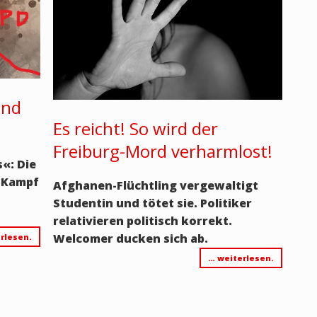
ind
Es reicht! So wird der
Freiburg-Mord verharmlost!
s
«: Die
m Kampf
Afghanen-Flüchtling vergewaltigt
Studentin und tötet sie. Politiker
relativieren politisch korrekt.
Welcomer ducken sich ab.
rlesen.
… weiterlesen.