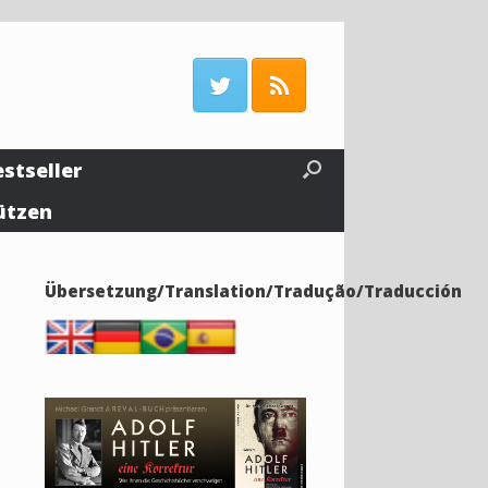
estseller
ützen
Übersetzung/Translation/Tradução/Traducción