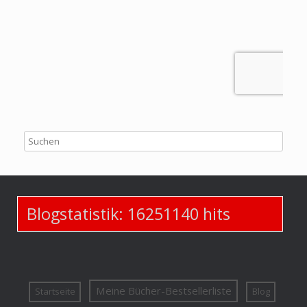
Blogstatistik:
16251140
hits
Meine Bücher-Bestsellerliste
Startseite
Blog