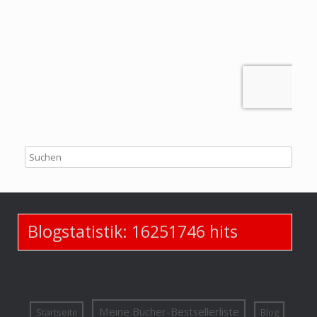
Blogstatistik:
16251746
hits
Meine Bücher-Bestsellerliste
Startseite
Blog