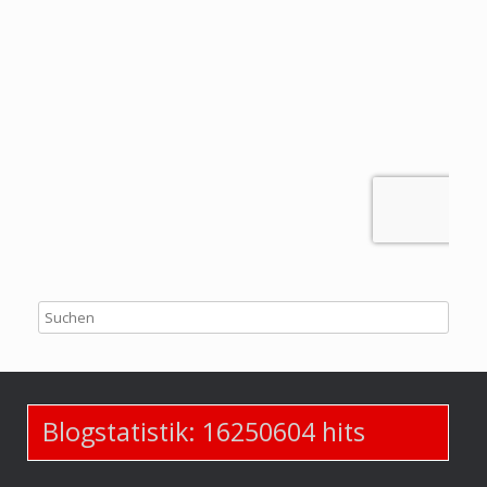
Blogstatistik:
16250604
hits