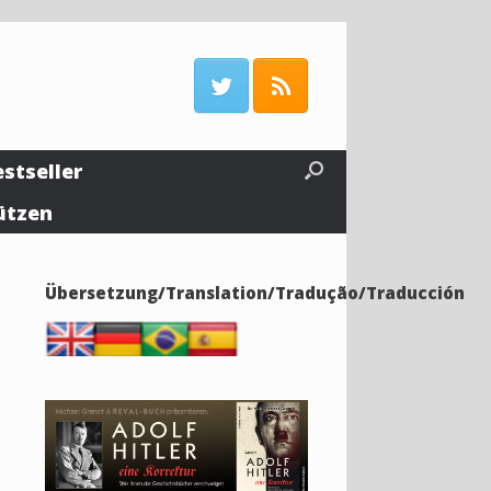
estseller
ützen
Übersetzung/Translation/Tradução/Traducción