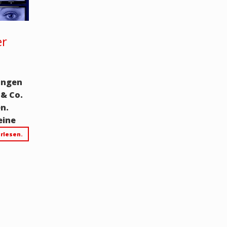
er
ungen
& Co.
en.
eine
rlesen.