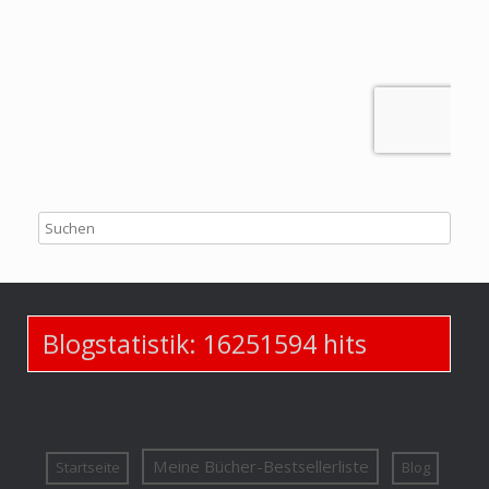
Blogstatistik:
16251594
hits
Meine Bücher-Bestsellerliste
Startseite
Blog