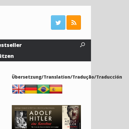
estseller
ützen
Übersetzung/Translation/Tradução/Traducción