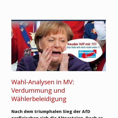
Wahl-Analysen in MV:
Verdummung und
Wählerbeleidigung
Nach dem triumphalen Sieg der AfD
zerfleischen sich die Altparteien. Doch es