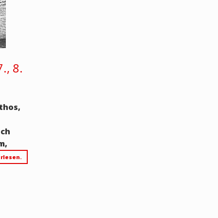
., 8.
thos,
och
m,
rlesen.