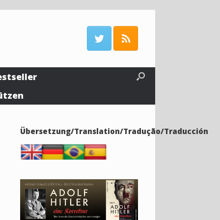
estseller
ützen
Übersetzung/Translation/Tradução/Traducción