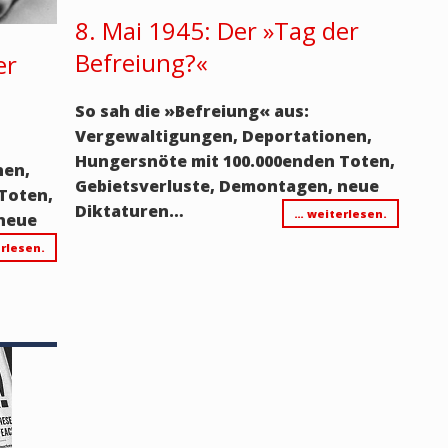
8. Mai 1945: Der »Tag der
Befreiung?«
er
So sah die
»
Befreiung
«
aus:
Vergewaltigungen, Deportationen,
Hungersnöte mit 100.000enden Toten,
nen,
Gebietsverluste, Demontagen, neue
Toten,
Diktaturen…
… weiterlesen.
 neue
rlesen.