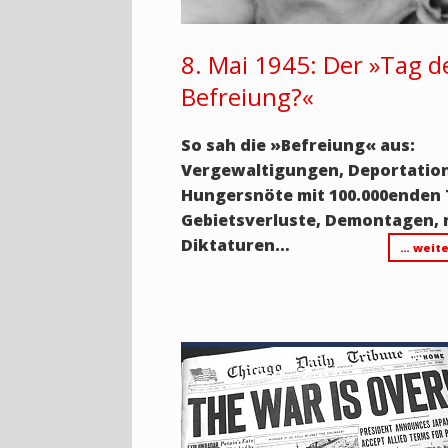
8. Mai 1945: Der »Tag d
Befreiung?«
So sah die
»
Befreiung
«
aus:
Vergewaltigungen, Deportatio
Hungersnöte mit 100.000enden 
Gebietsverluste, Demontagen,
Diktaturen…
… weite