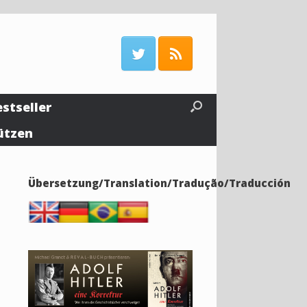
estseller
ützen
Übersetzung/Translation/Tradução/Traducción