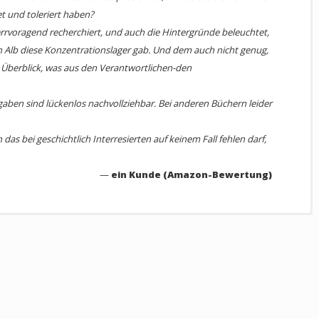
ache der Befreiten. Historische und aktuelle Fotos runden den Band
t und toleriert haben?
von begrenzt regionalgeschichtlichem Wert - ein Buch von nationaler
rrvoragend recherchiert, und auch die Hintergründe beleuchtet,
innerns handelt und den Opfern des Nazi-Terrors eine Stimme
Alb diese Konzentrationslager gab. Und dem auch nicht genug,
en Überblick, was aus den Verantwortlichen-den
gaben sind lückenlos nachvollziehbar. Bei anderen Büchern leider
 bei geschichtlich Interresierten auf keinem Fall fehlen darf,
ein Kunde (Amazon-Bewertung)