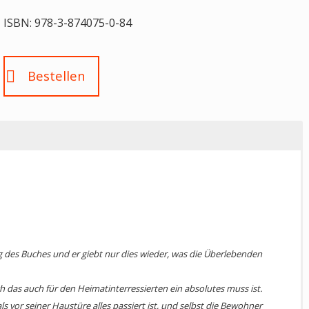
ISBN: 978-3-874075-0-84
Bestellen
chtig wissen. Zwischen Tübingen und Rottweil errichteten die
ie letzten Konzentrationslager. Hier wurden Tausende von Menschen
fer für den Treibstoffnachschub der Wehrmacht sorgen sollten. Nach
ng des Buches und er giebt nur dies wieder, was die Überlebenden
t und Historiker Michael Grandt, 39, das erste Buch zu diesem
geschichte verfasst. Er beschreibt die Vorgeschichte des Programms,
ch das auch für den Heimatinterressierten ein absolutes muss ist.
ierung der Häftlinge, die »Todesmärsche« nach der Evakuierung und
vor seiner Haustüre alles passiert ist, und selbst die Bewohner