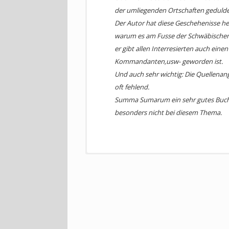
das Verhalten der Bevölkerung, auch die R
der umliegenden Ortschaften gedulde
ab, der weit mehr ist als eine Schilderung 
Der Autor hat diese Geschehenisse he
Bedeutung, das von der Geschichte des Er
warum es am Fusse der Schwäbischen 
verleiht.
er gibt allen Interresierten auch ein
Kommandanten,usw- geworden ist.
Und auch sehr wichtig: Die Quellenan
oft fehlend.
Summa Sumarum ein sehr gutes Buch das
besonders nicht bei diesem Thema.