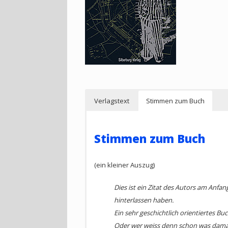
Verlagstext
Stimmen zum Buch
Verlagstext
Stimmen zum Buch
Es ist lange her - keiner will es mehr so ri
(ein kleiner Auszug)
Nationalsozialisten kurz vor Kriegsende d
»verheizt«, die mit dem Abbau von Ölschie
Dies ist ein Zitat des Autors am Anfa
umfangreichen Recherchen hat der Journalis
hinterlassen haben.
bisher kaum beachteten Kapitel der Landes
Ein sehr geschichtlich orientiertes Bu
die einzelnen Werke und Lager, die Rekrut
Oder wer weiss denn schon was damals 