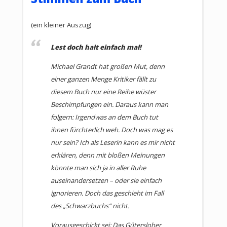
Mythos und Wirklichkeit von Waldorf
(ein kleiner Auszug)
Rudolf Steiner und die Anthroposophie auf
Lest doch halt einfach mal!
dem Prüfstand
Michael Grandt hat großen Mut, denn
Entspricht die Anthroposophie als Grundlage der
einer ganzen Menge Kritiker fällt zu
Waldorfpädagogik wissenschaftlichen
diesem Buch nur eine Reihe wüster
Anforderungen? Sind Waldorfschulen esoterisch-
Beschimpfungen ein. Daraus kann man
okkulte Weltanschauungsinstitute? Vertrat ihr
folgern: Irgendwas an dem Buch tut
Begründer Rudolf Steiner rassistisches
ihnen fürchterlich weh. Doch was mag es
Gedankengut? Wie reagieren die Kultusministerien
nur sein? Ich als Leserin kann es mir nicht
und Parteien im Deutschen Bundestag darauf? Was
erklären, denn mit bloßen Meinungen
sagt der Bund der Freien Waldorfschulen und die
könnte man sich ja in aller Ruhe
Anthroposophische Gesellschaft?
auseinandersetzen – oder sie einfach
Michael Grandt fasst ein heißes Eisen an. In seinem
ignorieren. Doch das geschieht im Fall
neuen Buch beleuchtet er umfassend Mythos und
des „Schwarzbuchs“ nicht.
Wirklichkeit von Waldorf. Und er stellt unbequeme
Vorausgeschickt sei: Das Gütersloher
Fragen: Kann eine Pädagogik, die fast 90 Jahre alt ist,