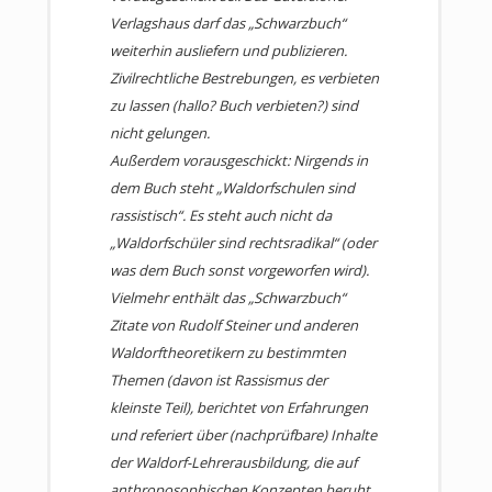
Verlagshaus darf das „Schwarzbuch“
heute noch zeitgemäß sein? Darf eine Pädagogik mit
weiterhin ausliefern und publizieren.
zweifelhaften Grundlagen überhaupt noch staatlich
Zivilrechtliche Bestrebungen, es verbieten
gefördert werden?
zu lassen (hallo? Buch verbieten?) sind
Das Buch soll keine Streitschrift sein, sondern eine
nicht gelungen.
kritische Auseinandersetzung, in der beide Seiten zu
Außerdem vorausgeschickt: Nirgends in
Wort kommen: Waldorfvertreter, als auch Kritiker
dem Buch steht „Waldorfschulen sind
und vielfältige Ansatzpunkte für
rassistisch“. Es steht auch nicht da
Grundsatzdiskussionen liefern.
„Waldorfschüler sind rechtsradikal“ (oder
was dem Buch sonst vorgeworfen wird).
Der Autor fasst die komplexe Thematik für jeden
Vielmehr enthält das „Schwarzbuch“
verständlich zusammen und greift auch auf
Zitate von Rudolf Steiner und anderen
Informationen zurück, die in der Öffentlichkeit in
Waldorftheoretikern zu bestimmten
dieser Form normalerweise nicht bekannt sind.
Themen (davon ist Rassismus der
Für Eltern soll das Buch eine Entscheidungshilfe sein,
kleinste Teil), berichtet von Erfahrungen
um ernsthaft zu prüfen, ob sie ihre Kinder dem
und referiert über (nachprüfbare) Inhalte
System „Waldorf“ mit all seinen Facetten und
der Waldorf-Lehrerausbildung, die auf
weltanschaulichen Hintergründen anvertrauen
anthroposophischen Konzepten beruht.