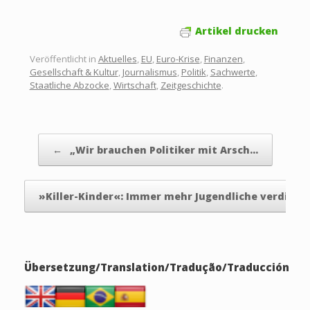
Artikel drucken
Veröffentlicht in
Aktuelles
,
EU
,
Euro-Krise
,
Finanzen
,
Gesellschaft & Kultur
,
Journalismus
,
Politik
,
Sachwerte
,
Staatliche Abzocke
,
Wirtschaft
,
Zeitgeschichte
.
Beitragsnavigation
←
„Wir brauchen Politiker mit Arsch…
»Killer-Kinder«: Immer mehr Jugendliche verding
Übersetzung/Translation/Tradução/Traducción