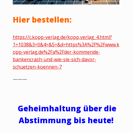
Hier bestellen:
https://c.kopp-verlag.de/kopp,verlag_4.html?
1=1038&3=0&4=&5=&d=https%3A%2F%2Fwww.k
opp-verlag.de%2Fa%2Fder-kommende-
bankencrash-und-wie-sie-sich-davor-
schuetzen-koennen-7
———
Geheimhaltung über die
Abstimmung bis heute!