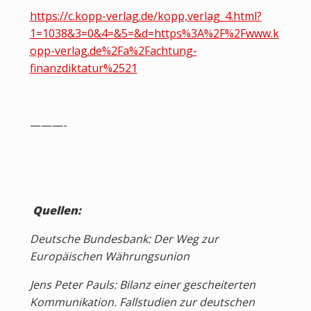
https://c.kopp-verlag.de/kopp,verlag_4.html?
1=1038&3=0&4=&5=&d=https%3A%2F%2Fwww.k
opp-verlag.de%2Fa%2Fachtung-
finanzdiktatur%2521
———-
Quellen:
Deutsche Bundesbank: Der Weg zur
Europäischen Währungsunion
Jens Peter Pauls: Bilanz einer gescheiterten
Kommunikation. Fallstudien zur deutschen