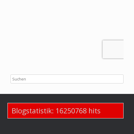
Blogstatistik:
16250768
hits