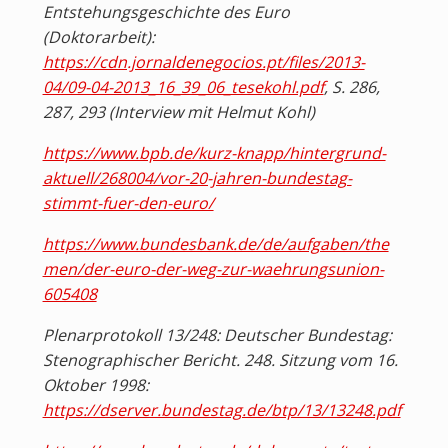
Entstehungsgeschichte des Euro
(Doktorarbeit):
https://cdn.jornaldenegocios.pt/files/2013-
04/09-04-2013_16_39_06_tesekohl.pdf
, S. 286,
287, 293 (Interview mit Helmut Kohl)
https://www.bpb.de/kurz-knapp/hintergrund-
aktuell/268004/vor-20-jahren-bundestag-
stimmt-fuer-den-euro/
https://www.bundesbank.de/de/aufgaben/the
men/der-euro-der-weg-zur-waehrungsunion-
605408
Plenarprotokoll 13/248: Deutscher Bundestag:
Stenographischer Bericht. 248. Sitzung vom 16.
Oktober 1998:
https://dserver.bundestag.de/btp/13/13248.pdf