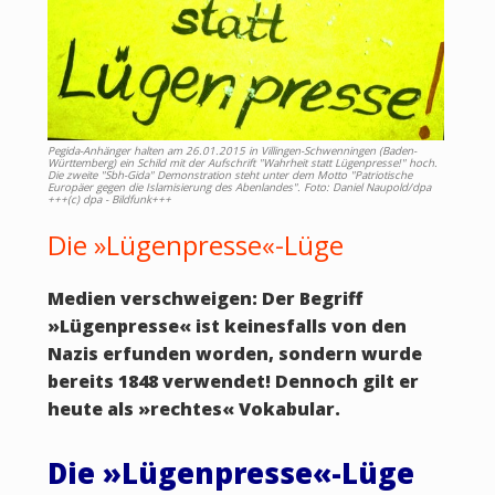
Pegida-Anhänger halten am 26.01.2015 in Villingen-Schwenningen (Baden-
Württemberg) ein Schild mit der Aufschrift "Wahrheit statt Lügenpresse!" hoch.
Die zweite "Sbh-Gida" Demonstration steht unter dem Motto "Patriotische
Europäer gegen die Islamisierung des Abenlandes". Foto: Daniel Naupold/dpa
+++(c) dpa - Bildfunk+++
Die »Lügenpresse«-Lüge
Medien verschweigen: Der Begriff
»
Lügenpresse
«
ist keinesfalls von den
Nazis erfunden worden, sondern wurde
bereits 1848 verwendet! Dennoch gilt er
heute als
»
rechtes
«
Vokabular.
Die »Lügenpresse«-Lüge