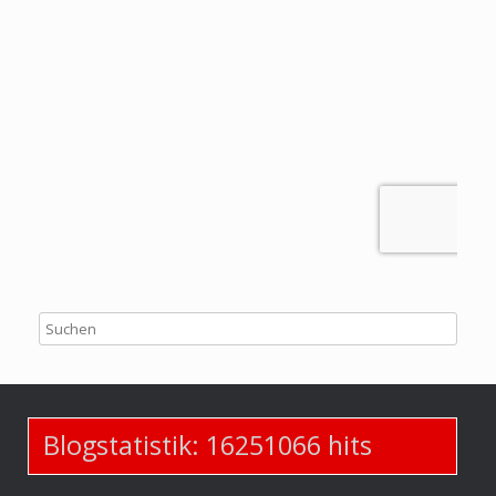
Blogstatistik:
16251066
hits