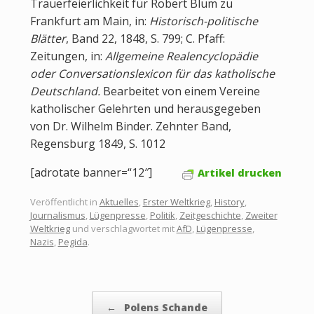
Trauerfeierlichkeit für Robert Blum zu
Frankfurt am Main, in:
Historisch-politische
Blätter
, Band 22, 1848, S. 799; C. Pfaff:
Zeitungen, in:
Allgemeine Realencyclopädie
oder Conversationslexicon für das katholische
Deutschland.
Bearbeitet von einem Vereine
katholischer Gelehrten und herausgegeben
von Dr. Wilhelm Binder. Zehnter Band,
Regensburg 1849, S. 1012
[adrotate banner=“12″]
Artikel drucken
Veröffentlicht in
Aktuelles
,
Erster Weltkrieg
,
History
,
Journalismus
,
Lügenpresse
,
Politik
,
Zeitgeschichte
,
Zweiter
Weltkrieg
und verschlagwortet mit
AfD
,
Lügenpresse
,
Nazis
,
Pegida
.
Beitragsnavigation
←
Polens Schande