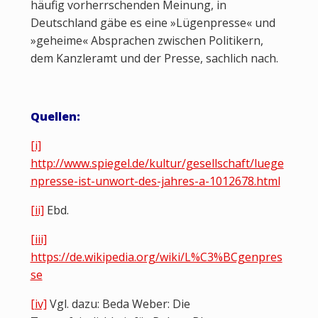
häufig vorherrschenden Meinung, in
Deutschland gäbe es eine »Lügenpresse« und
»geheime« Absprachen zwischen Politikern,
dem Kanzleramt und der Presse, sachlich nach.
Quellen:
[i]
http://www.spiegel.de/kultur/gesellschaft/luege
npresse-ist-unwort-des-jahres-a-1012678.html
[ii]
Ebd.
[iii]
https://de.wikipedia.org/wiki/L%C3%BCgenpres
se
[iv]
Vgl. dazu: Beda Weber: Die