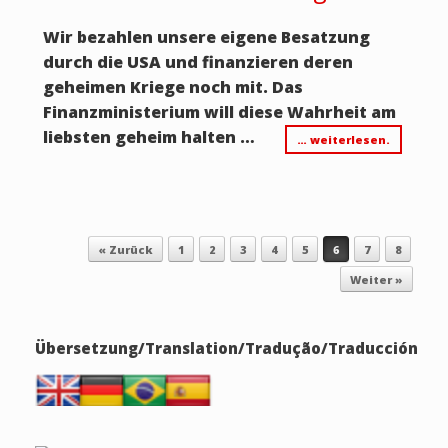
Wir bezahlen unsere eigene Besatzung
durch die USA und finanzieren deren
geheimen Kriege noch mit. Das
Finanzministerium will diese Wahrheit am
liebsten geheim halten …
… weiterlesen.
Beitragsnavigation
« Zurück
1
2
3
4
5
6
7
8
Weiter »
Übersetzung/Translation/Tradução/Traducción