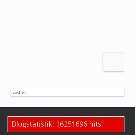
Blogstatistik:
16251696
hits