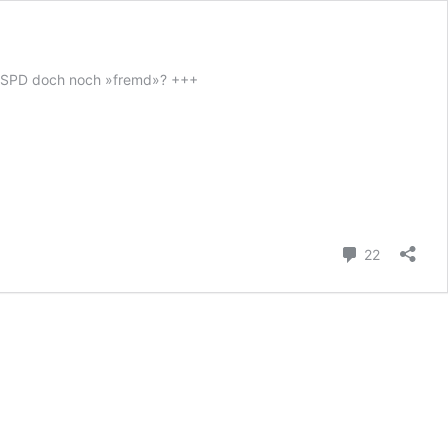
e SPD doch noch »fremd»? +++
Kommenta
22